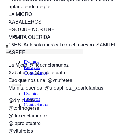
aplaudiendo de pie:
LA MICRO
XABALLEROS
ESO QUE NOS UNE
MAMITA QUERIDA
15HS. Antesala musical con el maestro: SAMUEL
0
ASPEE
Eventos
La Micro: @flor.enciamunoz
Ensayos
Xaballeros: @laproleteatro
Contactanos
Eso que nos une: @vitufretes
Mamita querida: @urdapilleta_xdarioianbas
Eventos
@drpioleen
Ensayos
Contactanos
@toriirrogerss
@flor.enciamunoz
@laproleteatro
@vitufretes