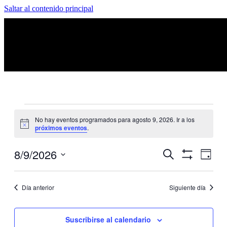
Saltar al contenido principal
Eventos
No hay eventos programados para agosto 9, 2026. Ir a los
Aviso
próximos eventos
.
en
Nave
N
8/9/2026
Buscar
Día
Mostrar
agosto
Selecciona
Filtros
la
de
d
fecha.
Día anterior
Siguiente día
9,
bús
v
Suscribirse al calendario