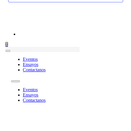
2026
y
d
vist
E
de
0
Eventos
Even
Ensayos
Contactanos
Eventos
Ensayos
Contactanos